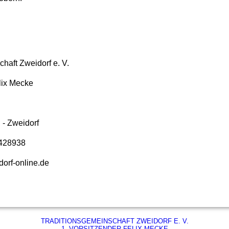
chaft Zweidorf e. V.
lix Mecke
- Zweidorf
9428938
dorf-online.de
TRADITIONSGEMEINSCHAFT ZWEIDORF E. V.
1. VORSITZENDER FELIX MECKE